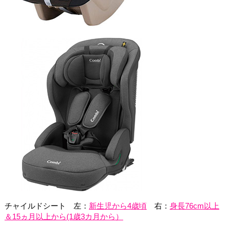
チャイルドシート 左：
新生児から4歳頃
右：
身長76cm以上
＆15ヵ月以上から(1歳3カ月から）