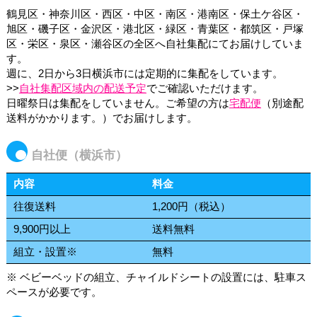
鶴見区・神奈川区・西区・中区・南区・港南区・保土ケ谷区・
旭区・磯子区・金沢区・港北区・緑区・青葉区・都筑区・戸塚
区・栄区・泉区・瀬谷区の全区へ自社集配にてお届けしていま
す。
週に、2日から3日横浜市には定期的に集配をしています。
>>
自社集配区域内の配送予定
でご確認いただけます。
日曜祭日は集配をしていません。ご希望の方は
宅配便
（別途配
送料がかかります。）でお届けします。
自社便（横浜市）
内容
料金
往復送料
1,200円（税込）
9,900円以上
送料無料
組立・設置※
無料
※ ベビーベッドの組立、チャイルドシートの設置には、駐車ス
ペースが必要です。