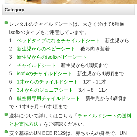
Category
レンタルのチャイルドシートは、大きく分けて6種類
isofixのタイプもご用意しています。
1
ベッドタイプになるチャイルドシート
新生児から
2
新生児からのベビーシート
後ろ向き装着
3
新生児からのisofixベビーシート
4
チャイルドシート
新生児から4歳頃まで
5
isofixのチャイルドシート
新生児から4歳頃まで
6
1才からのチャイルドシート
1才～11才
7
3才からのジュニアシート
3才～8・11才
8
航空機専用チャイルドシート
新生児から4歳頃ま
で・1才4ヶ月～6才 頃まで
送料について詳しくはこちら「
チャイルドシートの送料
とお支払方法
」をご確認ください。
安全基準のUN ECE R129は、赤ちゃんの身長で、UN