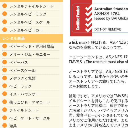
レンタルチャイルドシート
レンタルベビーラック
レンタルベビースケール
レンタルベビーカー
レンタル商品
a tick markと呼ばれる、AS／N
ベビーベッド
・
専用付属品
なものを意味しているようです。
メリー・ジム
・
モニター
ニュージーランドは、AS／NZS 17
FMVSS（The restraint must also
ベビーバス
ベビースケール
オーストラリアでは、AS／NZS 
いるようです。日本からお使いの
メデラさく乳器
オーストラリアへの旅行でしたら
とをお勧めします。
ベビーラック
イス・バウンサー
補足ですが、アメリカではFMVS
イルドシートを持ちこんで使用す
抱っこひも
・
ママコート
オーストラリア同様に、旅行で出
チャイルドシート
ご考慮ください。ハワイもアメリ
尚、愛育ベビーがレンタルしているチ
ベビーゲート・サークル
メリカでご使用いただけます。また
ままアメリカに持ち込んでアメリ
遊具