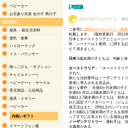
ベビーカー
お宮参り衣裳
女の子
男の子
JAFのホームページ 
販売商品
ご参考に
JAFのホームページ 海
寝具
・
新生児衣料
転載します。（最終更新日 2011
授乳・食事
日本とオーストラリアとニュージ
尚「シートベルト着用」に関する
ハイローラック
えて省きました。
イス・バウンサー
日本
:6歳未満の子どもは、年齢と
抱っこひも
・
オプション
オーストラリア
：「オーストラリア
された。
チャイルドシート
新たな法的要件はノーザンテリト
将来に導入される見込み。
ベビーゲート・サークル
新たな要件： 生後6か月未満の子
育児用品
・
入浴用品
生後6か月以上4歳未満の子どもは
4歳以上7歳未満の子どもは、前向
遊具・メモリー
れた認定ブースターシート（ジュ
ベビーカー
改正法はまた、2列以上のシートが
また4歳以上7歳未満の子どもを前
内祝いギフト
ってすでに占有されている場合は
ノーザンテリトリー
：運転手は、当
スマートフォン版
る義務がある。