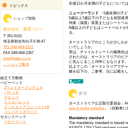
生後12か月未満の子どもについて
トピックス
ニュージーランド
：5歳未満の子
5歳以上7歳以下の子どもを前部座
ショップ情報
拘束（保護）装置またはシートベ
8歳以上の子どもはシートベルトが
株式会社 愛育ベビー
る。
〒351-0101
埼玉県和光市白子3-38-47
オーストラリアのところが少しわ
いでしょうか。
TEL.048-469-2221
実は、チャイルドシートの義務化は
FAX.048-469-2367
されたのは、オーストラリアのビクト
info@ibaby.co.jp
に先んじること24年にもなりま
→ショップ案内
以上でこの「オーストラリアでチ
拠を以下の、ご参考、注に記載を
組立て方動画
ベビーベッド
2ウェイオープンデュオ
パティオ
参考
デビュー
リトルパレット
オーストラリア公正取引委員会：ACCC：Austr
どっちもドアコンパクトLB
use in motor vehicles
」（自動車に
コンパクトホワイト
セカンドベッド
Mandatory standard
ベビーコット
The mandatory standard is based o
AS/NZS 1754 Child restraint system