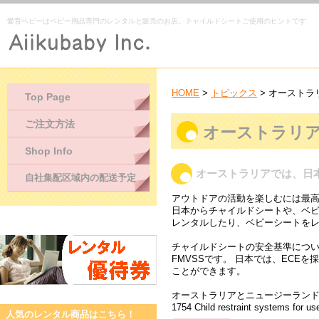
愛育ベビーはベビー用品専門のレンタルと販売のお店。チャイルドシートご使用のヒントです
HOME
>
トピックス
> オースト
Top Page
ご注文方法
オーストラリ
Shop Info
オーストラリアでは、日
自社集配区域内の配送予定
アウトドアの活動を楽しむには最
日本からチャイルドシートや、ベ
レンタルしたり、ベビーシートを
チャイルドシートの安全基準につい
FMVSSです。 日本では、ECE
ことができます。
オーストラリアとニュージーランドでは、AS／NZ
1754 Child restraint systems
人気のレンタル商品はこちら！