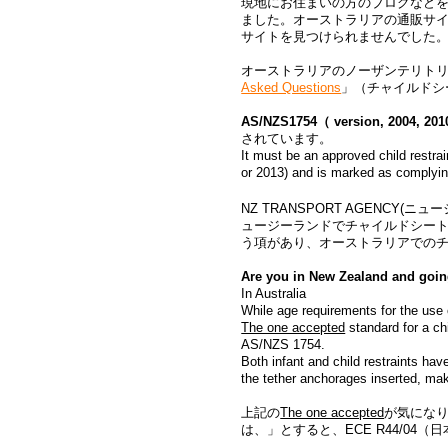
現地にお住まいの方のブログなど
ました。オーストラリアの通販サ
サイトを見つけられませんでした
オーストラリアのノーザンテリト
Asked Questions
」（チャイルドシ
AS/NZS1754（ version, 2
されています。
It must be an approved child restra
or 2013) and is marked as complying
NZ TRANSPORT AGENCY(ニュージ
ュージーランドでチャイルドシート
う項があり、オーストラリアでの
Are you in New Zealand and goin
In Australia
While age requirements for the use o
The one accepted
standard for a chi
AS/NZS 1754.
Both infant and child restraints hav
the tether anchorages inserted, maki
上記の
The one accepted
が気にな
は、」とすると、ECE R44/0