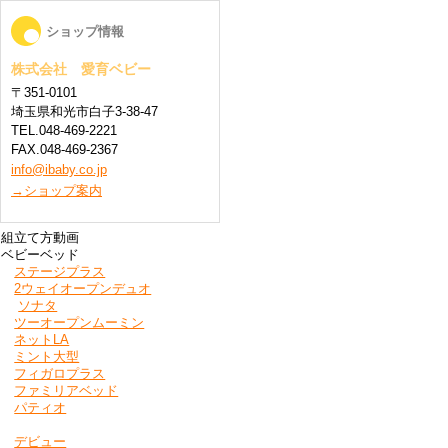
ショップ情報
株式会社 愛育ベビー
〒351-0101
埼玉県和光市白子3-38-47
TEL.048-469-2221
FAX.048-469-2367
info@ibaby.co.jp
→ショップ案内
組立て方動画
ベビーベッド
ステージプラス
2ウェイオープンデュオ
ソナタ
ツーオープンムーミン
ネットLA
ミント大型
フィガロプラス
ファミリアベッド
パティオ
デビュー