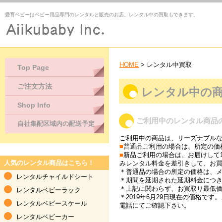
愛育ベビーはベビー用品専門のレンタルと販売のお店。レンタル中の買取もできます。
HOME
> レンタル中買取
Top Page
ご注文方法
レンタル中の
Shop Info
ご利用中のレンタル商品
自社集配区域内の配送予定
ご利用中の商品は、リーズナブル
■
普通品ご利用の場合は、所定の価
■
新品ご利用の場合は、お届けして
人気のレンタル商品はこちら！
みレンタル料金を差引きして、お
＊普通品の場合の所定の価格は、メ
レンタルチャイルドシート
＊期間を延期された延期料金につ
＊上記に関わらず、お買取り最低価
レンタルベビーラック
＊2019年6月29日現在の価格
レンタルベビースケール
電話にてご確認下さい。
レンタルベビーカー