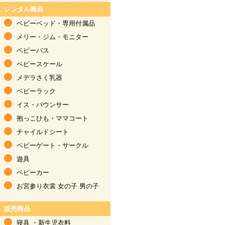
レンタル商品
ベビーベッド
・
専用付属品
メリー・ジム
・
モニター
ベビーバス
ベビースケール
メデラさく乳器
ベビーラック
イス・バウンサー
抱っこひも
・
ママコート
チャイルドシート
ベビーゲート・サークル
遊具
ベビーカー
お宮参り衣裳
女の子
男の子
販売商品
寝具
・
新生児衣料