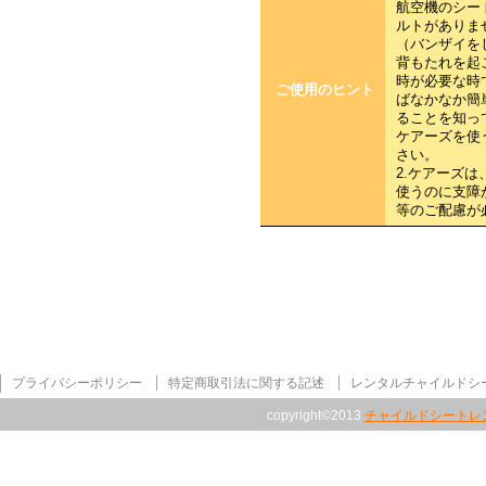
航空機のシー
ルトがありま
（バンザイを
背もたれを起
時が必要な時
ご使用のヒント
ばなかなか簡
ることを知っ
ケアーズを使
さい。
2.ケアーズ
使うのに支障
等のご配慮が
プライバシーポリシー
特定商取引法に関する記述
レンタルチャイルドシ
copyright©2013
チャイルドシートレ