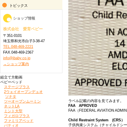
トピックス
ショップ情報
株式会社 愛育ベビー
〒351-0101
埼玉県和光市白子3-38-47
TEL.048-469-2221
FAX.048-469-2367
info@ibaby.co.jp
→ショップ案内
組立て方動画
ベビーベッド
ステージプラス
2ウェイオープンデュオ
ソナタ
ラベル記載の内容を見てみます。
ツーオープンムーミン
FAA APROVED
ネットLA
FAA（FEDERAL AVIATION 
ミント大型
フィガロプラス
Child Restraint System (CRS）
ファミリアベッド
子供拘束システム（チャイルドシ
パティオ