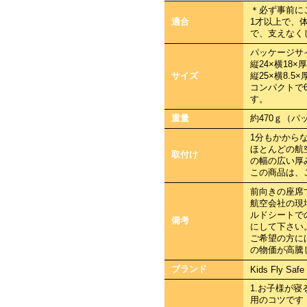
＊必ず事前に
適合
1才以上で、体
で、支えなく
パッケージサ
縦24×横18
サイズ
縦25×横8.5×厚
コンパクトで6
す。
重量
約470ｇ（パ
1分もかから
ほとんどの航
取付け
の幅の広い厚
この商品は、
前向きの座席
航空会社の現
ルドシートで
備考
にして下さい
ご希望の方には
の物価が高騰
ブランド
Kids Fly Safe
1.お子様が
用のコツです