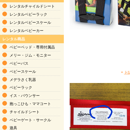
レンタルチャイルドシート
レンタルベビーラック
レンタルベビースケール
レンタルベビーカー
レンタル商品
ベビーベッド
・
専用付属品
メリー・ジム
・
モニター
ベビーバス
ベビースケール
＊上
メデラさく乳器
ベビーラック
イス・バウンサー
抱っこひも
・
ママコート
チャイルドシート
ベビーゲート・サークル
遊具