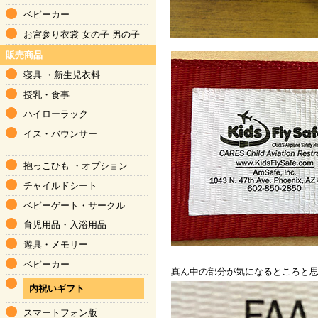
ベビーカー
お宮参り衣裳
女の子
男の子
販売商品
寝具
・
新生児衣料
授乳・食事
ハイローラック
イス・バウンサー
抱っこひも
・
オプション
チャイルドシート
ベビーゲート・サークル
育児用品
・
入浴用品
遊具・メモリー
ベビーカー
真ん中の部分が気になるところと
内祝いギフト
スマートフォン版