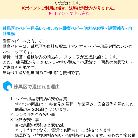
いただけます。
※ポイントご利用の場合、送料は別途かかりません。
▶ ポイントで申し込む
練馬区のベビー用品レンタルなら愛育ベビー 送料がお得・設置対応・自
社集配
愛育ベビーへようこそ。
愛育ベビーは、練馬区を自社集配エリアとする ベビー用品専門のレンタ
ルショップです。
清掃・除菌・点検済みの商品を、 スタッフが直接お届けします。
また、 練馬区からアクセスしやすい和光市の店舗で、 商品のお受取り・
ご返却も可能です。
里帰り出産や短期間のご利用にも便利です。
練馬区で選ばれる理由
ベビー用品専門店の安心品質
すべての商品は： 点検済み 清掃・除菌済み。安全基準を満たした
商品のみをお届けしています。
レンタル料金が安い事
送料が安い事
自社集配の便利さと安心感。
ネットだけでなく、電話でも問合せ・ご注文できます。
練馬区なら往復送料が安い／無料条件もあります。安心の直接お届