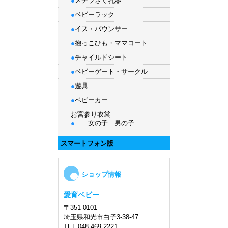
●
メデラさく乳器
●
ベビーラック
●
イス・バウンサー
●
抱っこひも
・
ママコート
●
チャイルドシート
●
ベビーゲート・サークル
●
遊具
●
ベビーカー
お宮参り衣裳
●
女の子
男の子
スマートフォン版
ショップ情報
愛育ベビー
〒351-0101
埼玉県和光市白子3-38-47
TEL.048-469-2221