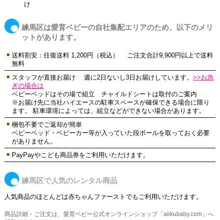
け
練馬区は愛育ベビーの自社集配エリアのため、以下のメリ
ットがあります。
送料割安：往復送料 1,200円（税込） ご注文合計9,900円以上で送料
無料
スタッフが直接お届け 週に2日ないし3日お届けしています。
>>お急
ぎの場合は
ベビーベッドはその場で組立 チャイルドシートは取付のご案内
※お届け先に当社ハイエースの駐車スペースが確保できる場合に限り
ます。 駐車環境によっては、組立などができない場合があります。
梱包不要でご返却が簡単
ベビーベッド・ベビーカー等が入っていた段ボールを取っておく必要
がありません。
PayPayやこども商品券をご利用いただけます。
練馬区で人気のレンタル商品
人気商品のほとんどは赤ちゃんファーストでもご利用いただけます。
商品詳細・ご注文は、愛育ベビー公式オンラインショップ「aiikubaby.com」へ